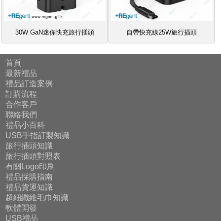
30W GaN迷你快充旅行插頭
自帶快充線25W旅行插頭
首頁
最新禮品
禮品訂造案例
訂購流程
合作客戶
聯絡我們
禮品小百科
USB手指訂製知識
旅行插頭知識
旅行插頭對照表
有關Logo印刷
禮品採購指南
禮品貨運知識
超細纖維毛巾知識
軟體開發
USB禮品