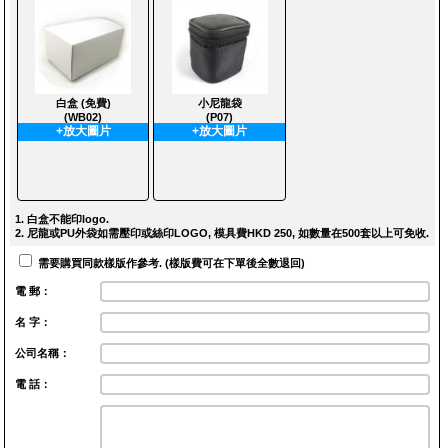
白盒 (免費)
小尼龍袋
(WB02)
(P07)
+放大圖片
+放大圖片
1. 白盒不能印logo.
2. 尼龍或PU外袋如需壓印或絲印LOGO, 模具費HKD 250, 如數量在500套以上可免收.
需要購買同款樣版作參考. (樣版費可在下單後全數退回)
電 郵：
名 字：
公司名稱：
電 話：