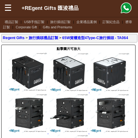
+REgent Gifts 匯浚禮品
禮品訂製
|
USB手指訂製
|
旅行插頭訂製
|
企業禮品案例
|
訂製紀念品
|
襟章
訂製
|
Corporate Gift
|
Gifts and Premiums
Regent Gifts
>
旅行插頭禮品訂製
>
65W貨櫃造型4Type-C旅行插頭
- TA064
點擊圖片可放大