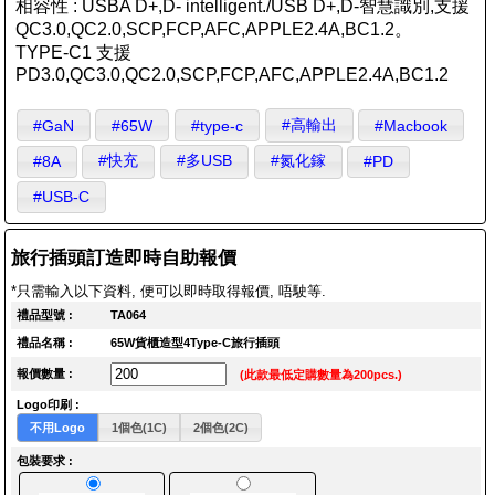
相容性 : USBA D+,D- intelligent./USB D+,D-智慧識別,支援
QC3.0,QC2.0,SCP,FCP,AFC,APPLE2.4A,BC1.2。
TYPE-C1 支援
PD3.0,QC3.0,QC2.0,SCP,FCP,AFC,APPLE2.4A,BC1.2
#高輸出
#GaN
#65W
#type-c
#Macbook
#快充
#多USB
#氮化鎵
#8A
#PD
#USB-C
旅行插頭訂造即時自助報價
*只需輸入以下資料, 便可以即時取得報價, 唔駛等.
禮品型號 :
TA064
禮品名稱 :
65W貨櫃造型4Type-C旅行插頭
報價數量 :
(此款最低定購數量為200pcs.)
Logo印刷 :
不用Logo
1個色(1C)
2個色(2C)
包裝要求 :