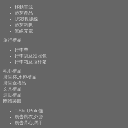
移動電源
藍芽產品
USB數據線
藍芽喇叭
無線充電
旅行禮品
行李帶
行李袋及護照包
行李箱及拉杆箱
毛巾禮品
廣告杯,水樽禮品
廣告傘禮品
文具禮品
運動禮品
團體製服
T-Shirt,Polo恤
廣告風衣,外套
廣告背心,馬甲