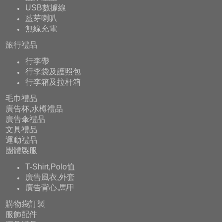
USB數據線
藍芽喇叭
無線充電
旅行禮品
行李帶
行李袋及護照包
行李箱及拉杆箱
毛巾禮品
廣告杯,水樽禮品
廣告傘禮品
文具禮品
運動禮品
團體製服
T-Shirt,Polo恤
廣告風衣,外套
廣告背心,馬甲
購物袋訂製
服飾配件