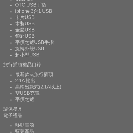
OTG USB手指
iphone 3合1 USB
卡片USB
木製USB
金屬USB
鎖匙USB
平價之選USB手指
旋轉外殼USB
超小型USB
旅行插頭禮品目錄
最新款式旅行插頭
2.1A 輸出
高輸出款式(2.1A以上)
雙USB充電
平價之選
環保餐具
電子禮品
移動電源
藍芽產品