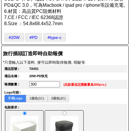
PD&QC 3.0，可為Macbook / ipad pro / iphone等設備充電。
6.材質：高品質PC阻燃材料
7.CE / FCC / IEC 62368認證
8.Size ：54.8x68.4x52.7mm
#20W
#PD
#type-c
旅行插頭訂造即時自助報價
*只需輸入以下資料, 便可以即時取得報價, 唔駛等.
禮品型號 :
TA051
禮品名稱 :
20W-PD快充
報價數量 :
(此款最低定購數量為300pcs.)
Logo印刷 :
不用Logo
1個色(1C)
2個色(2C)
包裝要求 :