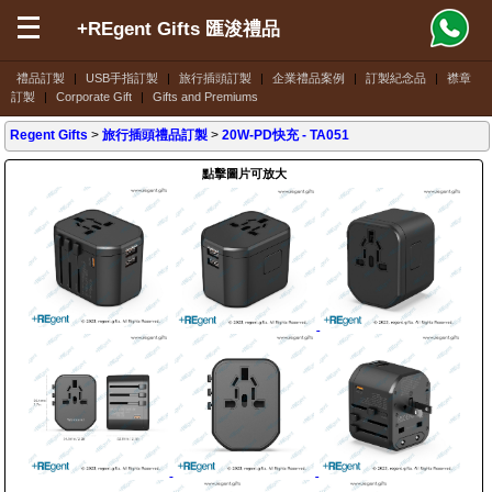
+REgent Gifts 匯浚禮品
禮品訂製
|
USB手指訂製
|
旅行插頭訂製
|
企業禮品案例
|
訂製紀念品
|
襟章
訂製
|
Corporate Gift
|
Gifts and Premiums
Regent Gifts
>
旅行插頭禮品訂製
>
20W-PD快充
- TA051
點擊圖片可放大