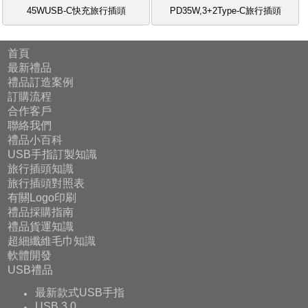
45WUSB-C快充旅行插頭
PD35W,3+2Type-C旅行插頭
首頁
最新禮品
禮品訂造案例
訂購流程
合作客戶
聯絡我們
禮品小百科
USB手指訂製知識
旅行插頭知識
旅行插頭對照表
有關Logo印刷
禮品採購指南
禮品貨運知識
超細纖維毛巾知識
軟體開發
USB禮品
最新款式USB手指
USB 3.0